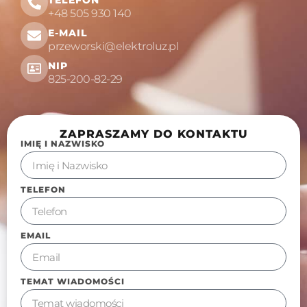
TELEFON
+48 505 930 140
E-MAIL
przeworski@elektroluz.pl
NIP
825-200-82-29
ZAPRASZAMY DO KONTAKTU
IMIĘ I NAZWISKO
TELEFON
EMAIL
TEMAT WIADOMOŚCI