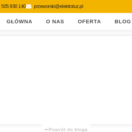
 505 930 140
przeworski@elektroluz.pl
GŁÓWNA
O NAS
OFERTA
BLOG
Powrót do bloga