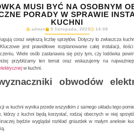
ÓWKA MUSI BYĆ NA OSOBNYM O
CZNE PORADY W SPRAWIE INSTA
KUCHNI
admin
3 listopada, 2023
14:08
sługują coraz większą liczbę sprzętów. Dotyczy to zwłaszcza kuchn
Kluczowe jest prawidłowe rozplanowanie całej instalacji, ilośc
zeniu. Wiele osób zastanawia się przy tym, czy lodówka powi
iżej przybliżamy ten temat oraz wskazujemy na najważniej
elektrycznej
w kuchni.
wyznaczniki obwodów elekt
cji w kuchni wynika przede wszystkim z samego układu tego pomi
którzy z kuchni będą korzystać, rodzaj obecnych w niej sprzęt
 inaczej będzie wyglądał rozkład gniazdek w małym aneksie ku
ią.