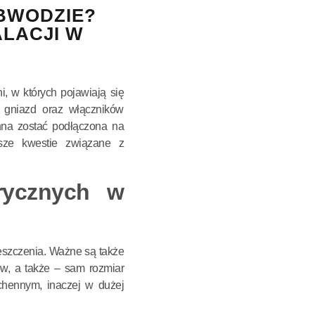
BWODZIE?
LACJI W
i, w których pojawiają się
i gniazd oraz włączników
nna zostać podłączona na
sze kwestie związane z
rycznych w
eszczenia. Ważne są także
ów, a także – sam rozmiar
chennym, inaczej w dużej