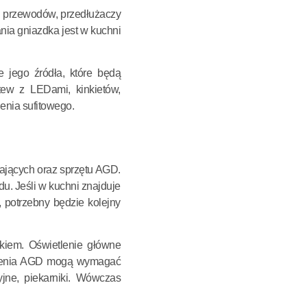
ch przewodów, przedłużaczy
ania gniazdka jest w kuchni
 jego źródła, które będą
tew z LEDami, kinkietów,
enia sufitowego.
ających oraz sprzętu AGD.
u. Jeśli w kuchni znajduje
 potrzebny będzie kolejny
kiem. Oświetlenie główne
ądzenia AGD mogą wymagać
yjne, piekarniki. Wówczas