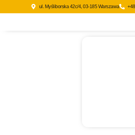
ul. Myśliborska 42c/4, 03-185 Warszawa
+48