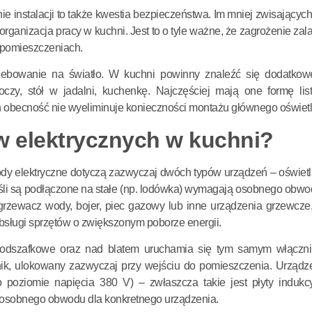
 instalacji to także kwestia bezpieczeństwa. Im mniej zwisający
e organizacja pracy w kuchni. Jest to o tyle ważne, że zagrożenie zal
 pomieszczeniach.
rzebowanie na światło. W kuchni powinny znaleźć się dodatkowe
oczy, stół w jadalni, kuchenkę. Najczęściej mają one formę lis
ch obecność nie wyeliminuje konieczności montażu głównego oświetl
w elektrycznych w kuchni?
y elektryczne dotyczą zazwyczaj dwóch typów urządzeń – oświetl
eśli są podłączone na stałe (np. lodówka) wymagają osobnego obwod
dgrzewacz wody, bojer, piec gazowy lub inne urządzenia grzewcze,
sługi sprzętów o zwiększonym poborze energii.
 podszafkowe oraz nad blatem uruchamia się tym samym włączni
ik, ulokowany zazwyczaj przy wejściu do pomieszczenia. Urz
o poziomie napięcia 380 V) – zwłaszcza takie jest płyty indukc
e osobnego obwodu dla konkretnego urządzenia.