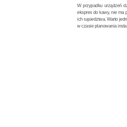
W przypadku urządzeń dzi
ekspres do kawy, nie ma 
ich sąsiedztwa. Warto jed
w czasie planowania instal
ELEKTRO-LUZ MARCIN PRZEW
ADRES FIRMY
ul. Myśliborska 42c/4, 03-185 Warszawa