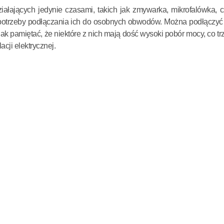
ałających jedynie czasami, takich jak zmywarka, mikrofalówka, cz
potrzeby podłączania ich do osobnych obwodów. Można podłączyć 
nak pamiętać, że niektóre z nich mają dość wysoki pobór mocy, co t
acji elektrycznej.
ORSKI