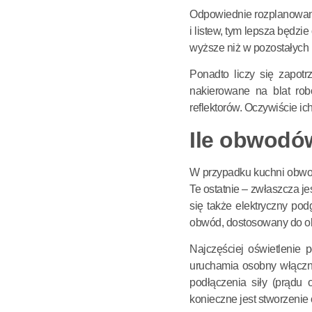
Odpowiednie rozplanowanie
i listew, tym lepsza będzi
wyższe niż w pozostałych
Ponadto liczy się zapot
nakierowane na blat rob
reflektorów. Oczywiście i
Ile obwodó
W przypadku kuchni obwod
Te ostatnie – zwłaszcza j
się także elektryczny po
obwód, dostosowany do ob
Najczęściej oświetlenie
uruchamia osobny włączn
podłączenia siły (prądu 
konieczne jest stworzeni