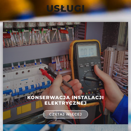
USŁUGI
KONSERWACJA INSTALACJI
ELEKTRYCZNEJ
CZYTAJ WIĘCEJ