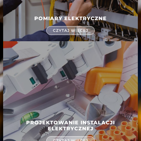
POMIARY ELEKTRYCZNE
CZYTAJ WIĘCEJ
PROJEKTOWANIE INSTALACJI
ELEKTRYCZNEJ
CZYTAJ WIĘCEJ