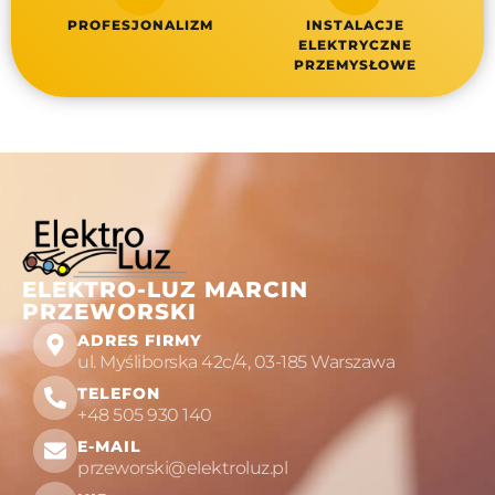
PROFESJONALIZM
INSTALACJE
ELEKTRYCZNE
PRZEMYSŁOWE
ELEKTRO-LUZ MARCIN
PRZEWORSKI
ADRES FIRMY
ul. Myśliborska 42c/4, 03-185 Warszawa
TELEFON
+48 505 930 140
E-MAIL
przeworski@elektroluz.pl