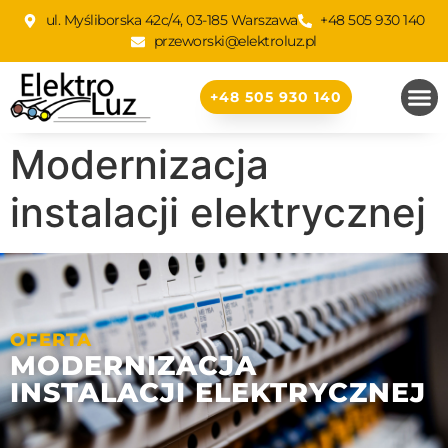
ul. Myśliborska 42c/4, 03-185 Warszawa
+48 505 930 140
przeworski@elektroluz.pl
+48 505 930 140
Modernizacja
instalacji elektrycznej
OFERTA
MODERNIZACJA
INSTALACJI ELEKTRYCZNEJ